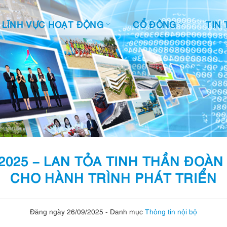
LĨNH VỰC HOẠT ĐỘNG
CỔ ĐÔNG
TIN 
025 – LAN TỎA TINH THẦN ĐOÀN
CHO HÀNH TRÌNH PHÁT TRIỂN
Đăng ngày 26/09/2025
-
Danh mục
Thông tin nội bộ