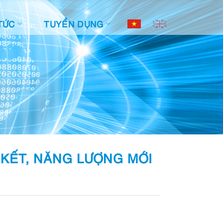
TỨC
TUYỂN DỤNG
 KẾT, NĂNG LƯỢNG MỚI