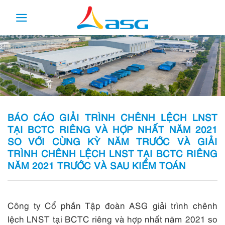
Skip
to
content
BÁO CÁO GIẢI TRÌNH CHÊNH LỆCH LNST
TẠI BCTC RIÊNG VÀ HỢP NHẤT NĂM 2021
SO VỚI CÙNG KỲ NĂM TRƯỚC VÀ GIẢI
TRÌNH CHÊNH LỆCH LNST TẠI BCTC RIÊNG
NĂM 2021 TRƯỚC VÀ SAU KIỂM TOÁN
Công ty Cổ phần Tập đoàn ASG giải trình chênh
lệch LNST tại BCTC riêng và hợp nhất năm 2021 so