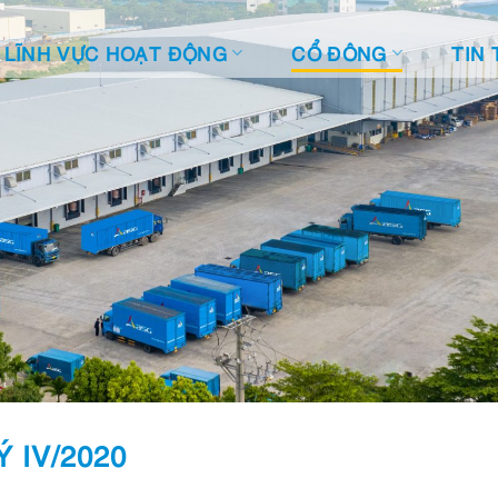
LĨNH VỰC HOẠT ĐỘNG
CỔ ĐÔNG
TIN 
 IV/2020