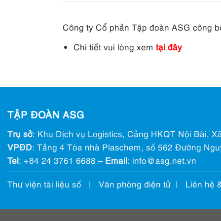
Công ty Cổ phần Tập đoàn ASG công bố 
Chi tiết vui lòng xem
tại đây
TẬP ĐOÀN ASG
Trụ sở
: Khu Dịch vụ Logistics, Cảng HKQT Nội Bài, Xã
VPĐD
: Tầng 4 Tòa nhà Plaschem, số 562 Đường Ngu
Tel
:
+84 24 3761 6688
–
Email
: info@ asg.net.vn
Thư viện tài liệu số
|
Văn phòng điện tử
|
Liên hệ 