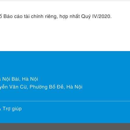
Báo cáo tài chính riêng, hợp nhất Quý IV/2020.
 Nội Bài, Hà Nội
yễn Văn Cừ, Phường Bồ Đề, Hà Nội
& Trợ giúp