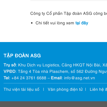
Công ty Cổ phần Tập đoàn ASG công bố
Chi tiết vui lòng xem
tại đây
TẬP ĐOÀN ASG
Trụ sở
: Khu Dịch vụ Logistics, Cảng HKQT Nội Bài, Xã
VPĐD
: Tầng 4 Tòa nhà Plaschem, số 562 Đường Ngu
Tel
:
+84 24 3761 6688
–
Email
: info@ asg.net.vn
Thư viện tài liệu số
|
Văn phòng điện tử
|
Liên hệ 