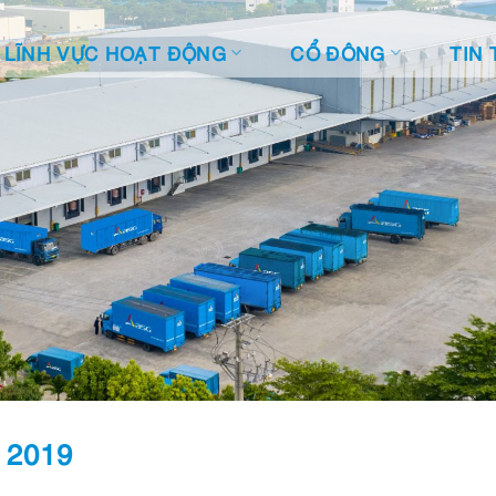
LĨNH VỰC HOẠT ĐỘNG
CỔ ĐÔNG
TIN 
 2019