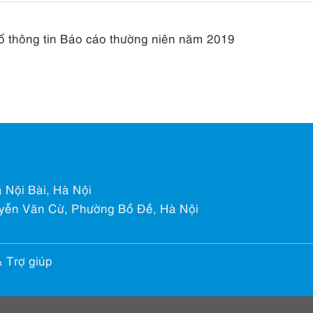
 thông tin Báo cáo thường niên năm 2019
 Nội Bài, Hà Nội
yễn Văn Cừ, Phường Bồ Đề, Hà Nội
& Trợ giúp