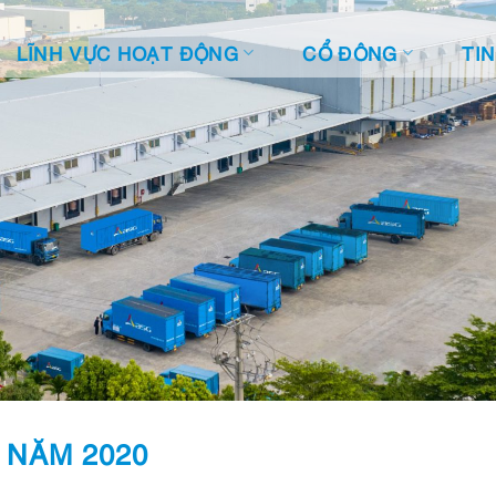
LĨNH VỰC HOẠT ĐỘNG
CỔ ĐÔNG
TI
 NĂM 2020