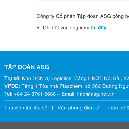
Công ty Cổ phần Tập đoàn ASG công bố
Chi tiết vui lòng xem
tại đây
TẬP ĐOÀN ASG
Trụ sở
: Khu Dịch vụ Logistics, Cảng HKQT Nội Bài, Xã
VPĐD
: Tầng 4 Tòa nhà Plaschem, số 562 Đường Ngu
Tel
:
+84 24 3761 6688
–
Email
: info@ asg.net.vn
Thư viện tài liệu số
|
Văn phòng điện tử
|
Liên hệ 