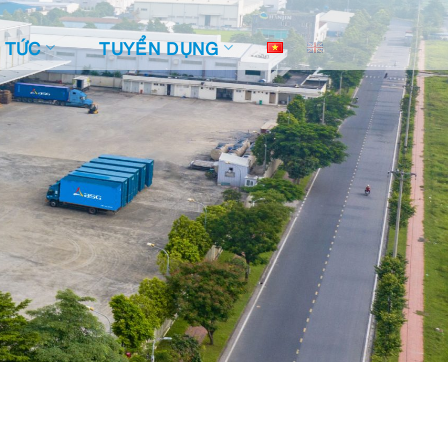
N TỨC
TUYỂN DỤNG