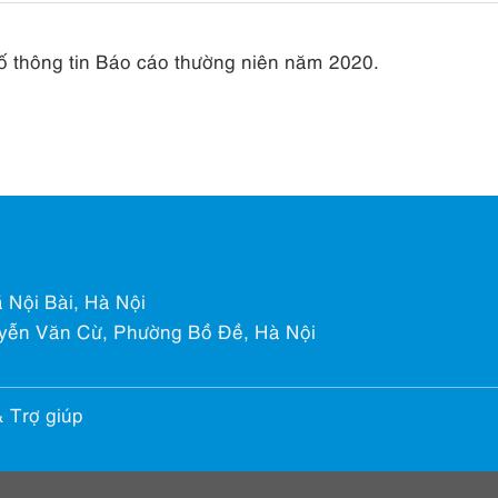
 thông tin Báo cáo thường niên năm 2020.
 Nội Bài, Hà Nội
yễn Văn Cừ, Phường Bồ Đề, Hà Nội
& Trợ giúp