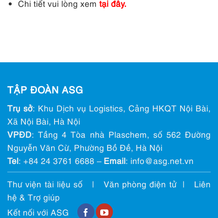
Chi tiết vui lòng xem
tại đây.
TẬP ĐOÀN ASG
Trụ sở
: Khu Dịch vụ Logistics, Cảng HKQT Nội Bài,
Xã Nội Bài, Hà Nội
VPĐD
: Tầng 4 Tòa nhà Plaschem, số 562 Đường
Nguyễn Văn Cừ, Phường Bồ Đề, Hà Nội
Tel
:
+84 24 3761 6688
–
Email
: info@ asg.net.vn
Thư viện tài liệu số
|
Văn phòng điện tử
|
Liên
hệ & Trợ giúp
Kết nối với ASG