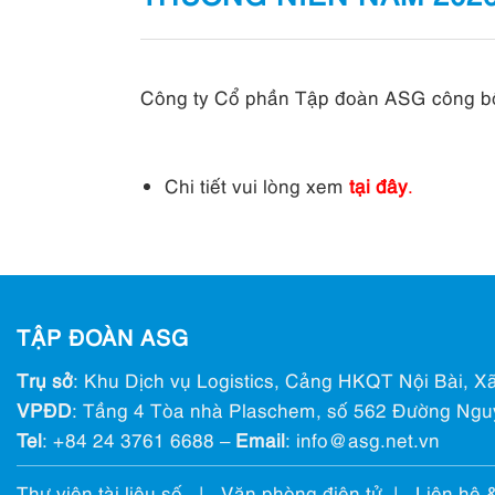
Công ty Cổ phần Tập đoàn ASG công bố t
Chi tiết vui lòng xem
tại đây
.
TẬP ĐOÀN ASG
Trụ sở
: Khu Dịch vụ Logistics, Cảng HKQT Nội Bài, Xã
VPĐD
: Tầng 4 Tòa nhà Plaschem, số 562 Đường Ngu
Tel
:
+84 24 3761 6688
–
Email
: info@ asg.net.vn
Thư viện tài liệu số
|
Văn phòng điện tử
|
Liên hệ 