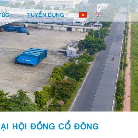
TỨC
TUYỂN DỤNG
ĐẠI HỘI ĐỒNG CỔ ĐÔNG