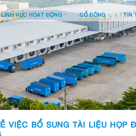
LĨNH VỰC HOẠT ĐỘNG
CỔ ĐÔNG
TIN 
Ề VIỆC BỔ SUNG TÀI LIỆU HỌP 
6