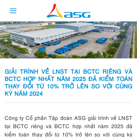
Skip
to
content
GIẢI TRÌNH VỀ LNST TẠI BCTC RIÊNG VÀ
BCTC HỢP NHẤT NĂM 2025 ĐÃ KIỂM TOÁN
THAY ĐỔI TỪ 10% TRỞ LÊN SO VỚI CÙNG
KỲ NĂM 2024
Công ty Cổ phần Tập đoàn ASG giải trình về LNST
tại BCTC riêng và BCTC hợp nhất năm 2025 đã
kiểm toán thay đổi từ 10% trở lên so với cùng kỳ