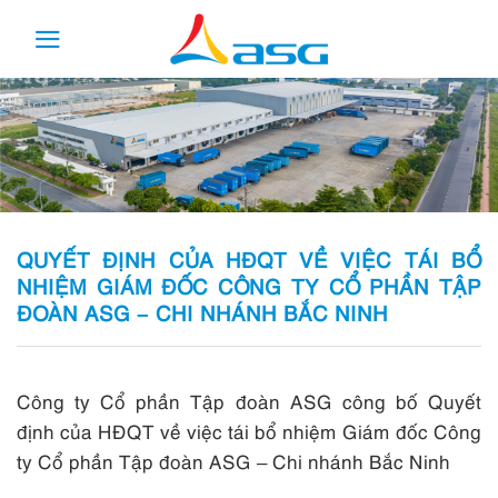
Skip
to
content
QUYẾT ĐỊNH CỦA HĐQT VỀ VIỆC TÁI BỔ
NHIỆM GIÁM ĐỐC CÔNG TY CỔ PHẦN TẬP
ĐOÀN ASG – CHI NHÁNH BẮC NINH
Công ty Cổ phần Tập đoàn ASG công bố
Quyết
định
của HĐQT về việc tái bổ nhiệm Giám đốc Công
ty Cổ phần Tập đoàn ASG – Chi nhánh Bắc Ninh