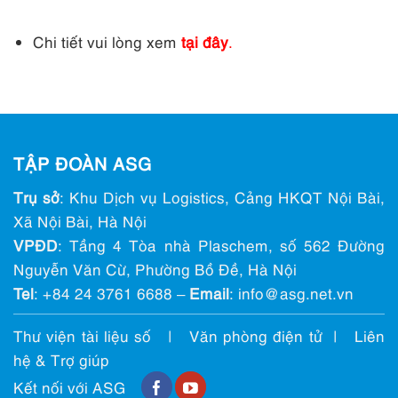
Chi tiết vui lòng xem
t
ại đây
.
TẬP ĐOÀN ASG
Trụ sở
: Khu Dịch vụ Logistics, Cảng HKQT Nội Bài,
Xã Nội Bài, Hà Nội
VPĐD
: Tầng 4 Tòa nhà Plaschem, số 562 Đường
Nguyễn Văn Cừ, Phường Bồ Đề, Hà Nội
Tel
:
+84 24 3761 6688
–
Email
: info@ asg.net.vn
Thư viện tài liệu số
|
Văn phòng điện tử
|
Liên
hệ & Trợ giúp
Kết nối với ASG