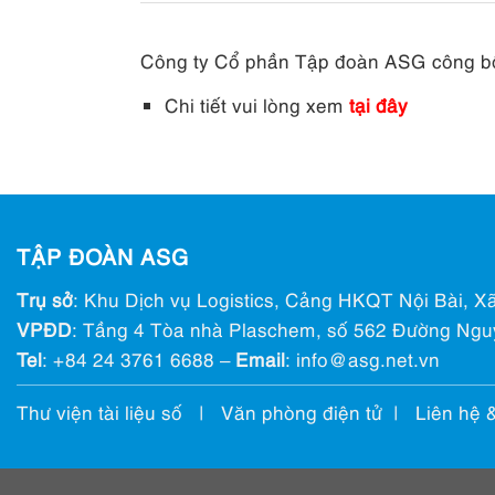
Công ty Cổ phần Tập đoàn ASG công bố 
Chi tiết vui lòng xem
tại đây
TẬP ĐOÀN ASG
Trụ sở
: Khu Dịch vụ Logistics, Cảng HKQT Nội Bài, Xã
VPĐD
: Tầng 4 Tòa nhà Plaschem, số 562 Đường Ngu
Tel
:
+84 24 3761 6688
–
Email
: info@ asg.net.vn
Thư viện tài liệu số
|
Văn phòng điện tử
|
Liên hệ 