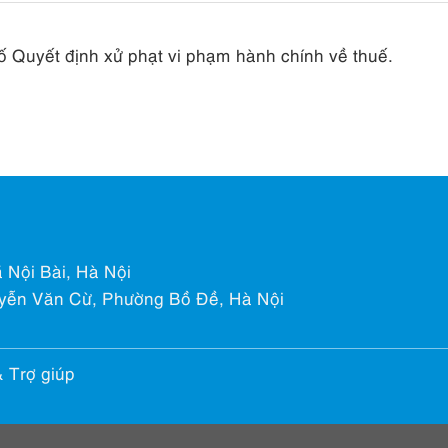
Quyết định xử phạt vi phạm hành chính về thuế.
 Nội Bài, Hà Nội
yễn Văn Cừ, Phường Bồ Đề, Hà Nội
& Trợ giúp