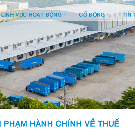
LĨNH VỰC HOẠT ĐỘNG
CỔ ĐÔNG
TIN 
I PHẠM HÀNH CHÍNH VỀ THUẾ