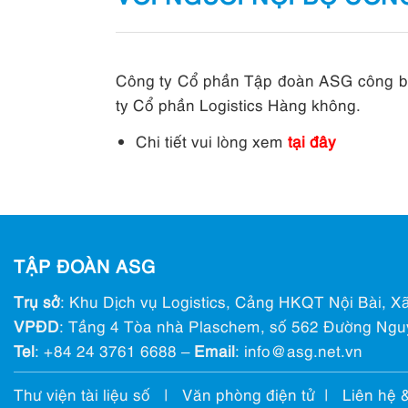
Công ty Cổ phần Tập đoàn ASG công bố 
ty Cổ phần Logistics Hàng không.
Chi tiết vui lòng xem
tại đây
TẬP ĐOÀN ASG
Trụ sở
: Khu Dịch vụ Logistics, Cảng HKQT Nội Bài, Xã
VPĐD
: Tầng 4 Tòa nhà Plaschem, số 562 Đường Ngu
Tel
:
+84 24 3761 6688
–
Email
: info@ asg.net.vn
Thư viện tài liệu số
|
Văn phòng điện tử
|
Liên hệ 