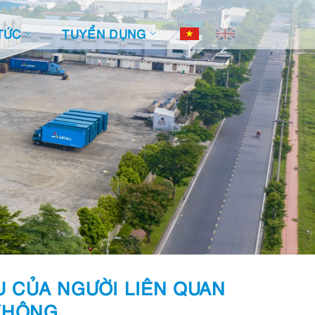
TỨC
TUYỂN DỤNG
U CỦA NGƯỜI LIÊN QUAN
 KHÔNG