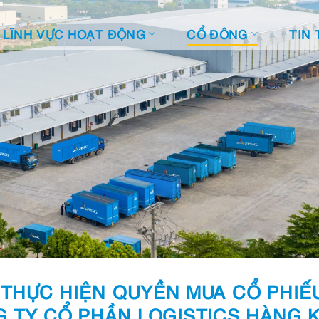
LĨNH VỰC HOẠT ĐỘNG
CỔ ĐÔNG
TIN 
THỰC HIỆN QUYỀN MUA CỔ PHIẾ
NG TY CỔ PHẦN LOGISTICS HÀNG