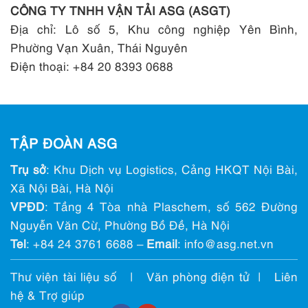
CÔNG TY TNHH VẬN TẢI ASG (ASGT)
Địa chỉ: Lô số 5, Khu công nghiệp Yên Bình,
Phường Vạn Xuân, Thái Nguyên
Điện thoại: +84 20 8393 0688
TẬP ĐOÀN ASG
Trụ sở
: Khu Dịch vụ Logistics, Cảng HKQT Nội Bài,
Xã Nội Bài, Hà Nội
VPĐD
: Tầng 4 Tòa nhà Plaschem, số 562 Đường
Nguyễn Văn Cừ, Phường Bồ Đề, Hà Nội
Tel
:
+84 24 3761 6688
–
Email
: info@ asg.net.vn
Thư viện tài liệu số
|
Văn phòng điện tử
|
Liên
hệ & Trợ giúp