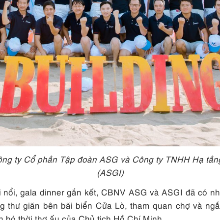
 Công ty Cổ phần Tập đoàn ASG và Công ty TNHH Hạ tầng
(ASGI)
ôi nổi, gala dinner gắn kết, CBNV ASG và ASGI đã có nh
ng thư giãn bên bãi biển Cửa Lò, tham quan chợ và n
 bó thời thơ ấu của Chủ tịch Hồ Chí Minh.