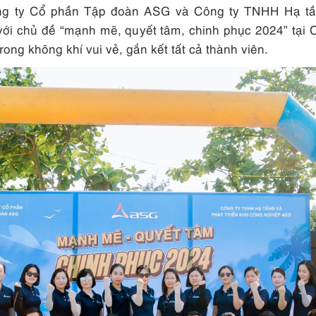
ng ty Cổ phần Tập đoàn ASG và Công ty TNHH Hạ tầ
 với chủ đề “mạnh mẽ, quyết tâm, chinh phục 2024” tại 
rong không khí vui vẻ, gắn kết tất cả thành viên.