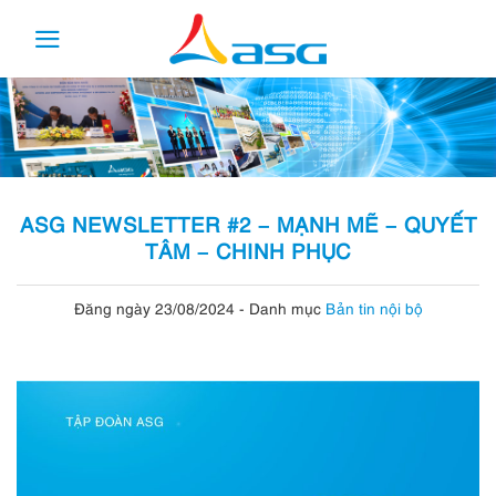
Skip
to
content
ASG NEWSLETTER #2 – MẠNH MẼ – QUYẾT
TÂM – CHINH PHỤC
Đăng ngày 23/08/2024
-
Danh mục
Bản tin nội bộ