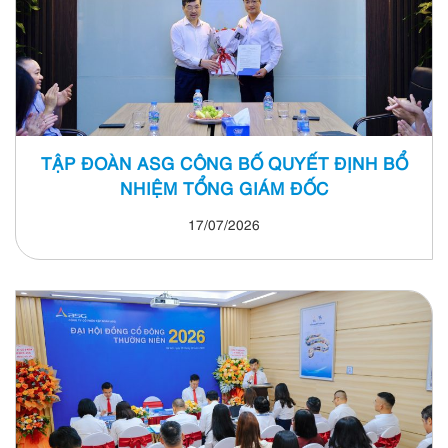
TẬP ĐOÀN ASG CÔNG BỐ QUYẾT ĐỊNH BỔ
NHIỆM TỔNG GIÁM ĐỐC
17/07/2026