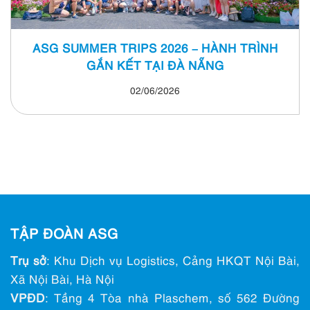
ASG SUMMER TRIPS 2026 – HÀNH TRÌNH
GẮN KẾT TẠI ĐÀ NẴNG
02/06/2026
TẬP ĐOÀN ASG
Trụ sở
: Khu Dịch vụ Logistics, Cảng HKQT Nội Bài,
Xã Nội Bài, Hà Nội
VPĐD
: Tầng 4 Tòa nhà Plaschem, số 562 Đường