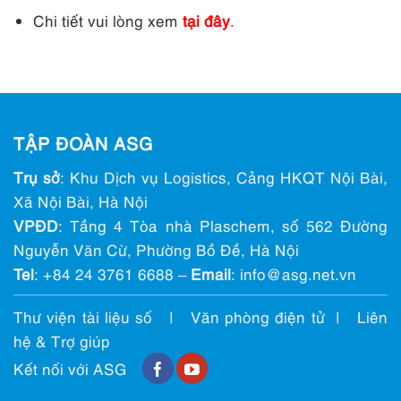
Chi tiết vui lòng xem
tại đây
.
TẬP ĐOÀN ASG
Trụ sở
: Khu Dịch vụ Logistics, Cảng HKQT Nội Bài,
Xã Nội Bài, Hà Nội
VPĐD
: Tầng 4 Tòa nhà Plaschem, số 562 Đường
Nguyễn Văn Cừ, Phường Bồ Đề, Hà Nội
Tel
:
+84 24 3761 6688
–
Email
: info@ asg.net.vn
Thư viện tài liệu số
|
Văn phòng điện tử
|
Liên
hệ & Trợ giúp
Kết nối với ASG