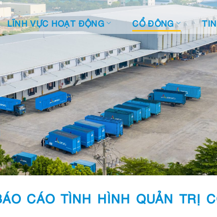
LĨNH VỰC HOẠT ĐỘNG
CỔ ĐÔNG
TI
ÁO CÁO TÌNH HÌNH QUẢN TRỊ 