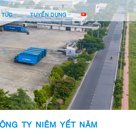
N TỨC
TUYỂN DỤNG
CÔNG TY NIÊM YẾT NĂM