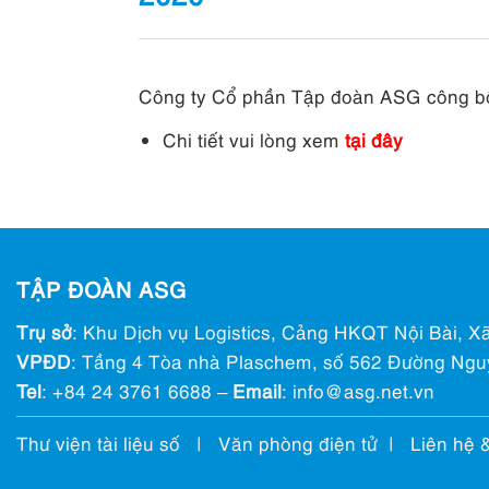
Công ty Cổ phần Tập đoàn ASG công bố t
Chi tiết vui lòng xem
tại đây
TẬP ĐOÀN ASG
Trụ sở
: Khu Dịch vụ Logistics, Cảng HKQT Nội Bài, Xã
VPĐD
: Tầng 4 Tòa nhà Plaschem, số 562 Đường Ngu
Tel
:
+84 24 3761 6688
–
Email
: info@ asg.net.vn
Thư viện tài liệu số
|
Văn phòng điện tử
|
Liên hệ 