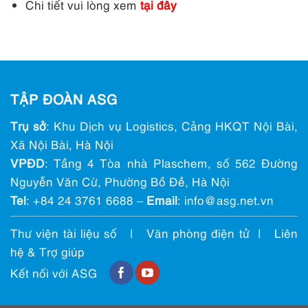
Chi tiết vui lòng xem
tại đây
TẬP ĐOÀN ASG
Trụ sở
: Khu Dịch vụ Logistics, Cảng HKQT Nội Bài,
Xã Nội Bài, Hà Nội
VPĐD
: Tầng 4 Tòa nhà Plaschem, số 562 Đường
Nguyễn Văn Cừ, Phường Bồ Đề, Hà Nội
Tel
:
+84 24 3761 6688
–
Email
: info@ asg.net.vn
Thư viện tài liệu số
|
Văn phòng điện tử
|
Liên
hệ & Trợ giúp
Kết nối với ASG