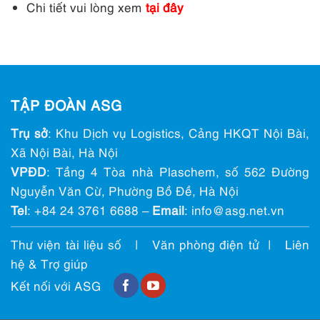
Chi tiết vui lòng xem
tại đây
TẬP ĐOÀN ASG
Trụ sở
: Khu Dịch vụ Logistics, Cảng HKQT Nội Bài,
Xã Nội Bài, Hà Nội
VPĐD
: Tầng 4 Tòa nhà Plaschem, số 562 Đường
Nguyễn Văn Cừ, Phường Bồ Đề, Hà Nội
Tel
:
+84 24 3761 6688
–
Email
: info@ asg.net.vn
Thư viện tài liệu số
|
Văn phòng điện tử
|
Liên
hệ & Trợ giúp
Kết nối với ASG