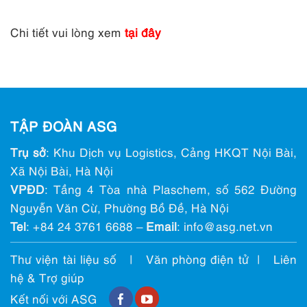
Chi tiết vui lòng xem
tại đây
TẬP ĐOÀN ASG
Trụ sở
: Khu Dịch vụ Logistics, Cảng HKQT Nội Bài,
Xã Nội Bài, Hà Nội
VPĐD
: Tầng 4 Tòa nhà Plaschem, số 562 Đường
Nguyễn Văn Cừ, Phường Bồ Đề, Hà Nội
Tel
:
+84 24 3761 6688
–
Email
: info@ asg.net.vn
Thư viện tài liệu số
|
Văn phòng điện tử
|
Liên
hệ & Trợ giúp
Kết nối với ASG