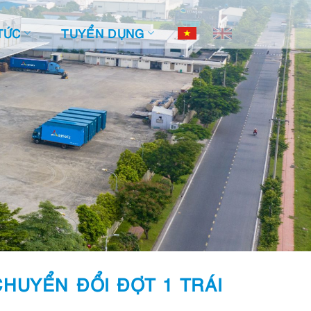
TỨC
TUYỂN DỤNG
HUYỂN ĐỔI ĐỢT 1 TRÁI