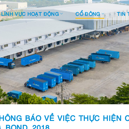
LĨNH VỰC HOẠT ĐỘNG
CỔ ĐÔNG
TIN 
HÔNG BÁO VỀ VIỆC THỰC HIỆN C
G_BOND_2018