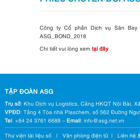
Công ty Cổ phần Dịch vụ Sân Bay cô
ASG_BOND_2018
Chi tiết vui lòng xem
tại đây
TẬP ĐOÀN ASG
Trụ sở
: Khu Dịch vụ Logistics, Cảng HKQT Nội Bài, Xã
VPĐD
: Tầng 4 Tòa nhà Plaschem, số 562 Đường Ngu
Tel
:
+84 24 3761 6688
–
Email
: info@ asg.net.vn
Thư viện tài liệu số
|
Văn phòng điện tử
|
Liên hệ 