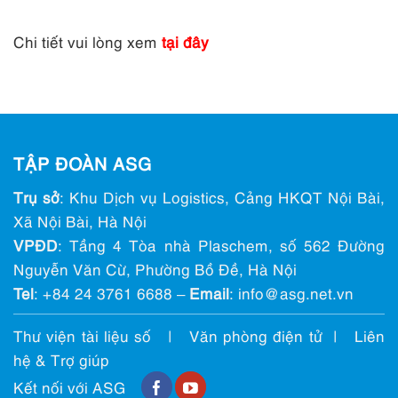
Chi tiết vui lòng xem
tạ
i đây
TẬP ĐOÀN ASG
Trụ sở
: Khu Dịch vụ Logistics, Cảng HKQT Nội Bài,
Xã Nội Bài, Hà Nội
VPĐD
: Tầng 4 Tòa nhà Plaschem, số 562 Đường
Nguyễn Văn Cừ, Phường Bồ Đề, Hà Nội
Tel
:
+84 24 3761 6688
–
Email
: info@ asg.net.vn
Thư viện tài liệu số
|
Văn phòng điện tử
|
Liên
hệ & Trợ giúp
Kết nối với ASG