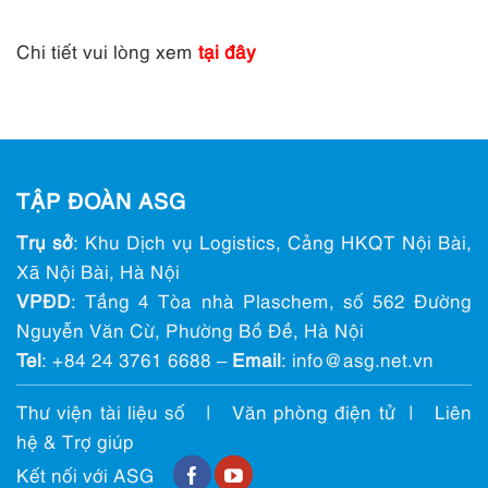
Chi tiết vui lòng xem
tại đây
TẬP ĐOÀN ASG
Trụ sở
: Khu Dịch vụ Logistics, Cảng HKQT Nội Bài,
Xã Nội Bài, Hà Nội
VPĐD
: Tầng 4 Tòa nhà Plaschem, số 562 Đường
Nguyễn Văn Cừ, Phường Bồ Đề, Hà Nội
Tel
:
+84 24 3761 6688
–
Email
: info@ asg.net.vn
Thư viện tài liệu số
|
Văn phòng điện tử
|
Liên
hệ & Trợ giúp
Kết nối với ASG