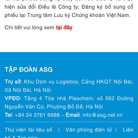
hiện sửa đổi Điều lệ Công ty; Đăng ký bổ sung cổ
phiếu tại Trung tâm Lưu ký Chứng khoán Việt Nam.
Chi tiết vui lòng xem
tại đây
TẬP ĐOÀN ASG
Trụ sở
: Khu Dịch vụ Logistics, Cảng HKQT Nội Bài,
Xã Nội Bài, Hà Nội
VPĐD
: Tầng 4 Tòa nhà Plaschem, số 562 Đường
Nguyễn Văn Cừ, Phường Bồ Đề, Hà Nội
Tel
:
+84 24 3761 6688
–
Email
: info@ asg.net.vn
Thư viện tài liệu số
|
Văn phòng điện tử
|
Liên
hệ & Trợ giúp