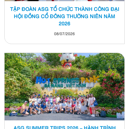
TẬP ĐOÀN ASG TỔ CHỨC THÀNH CÔNG ĐẠI
HỘI ĐỒNG CỔ ĐÔNG THƯỜNG NIÊN NĂM
2026
08/07/2026
ASG SUMMER TRIPS 2026 – HÀNH TRÌNH