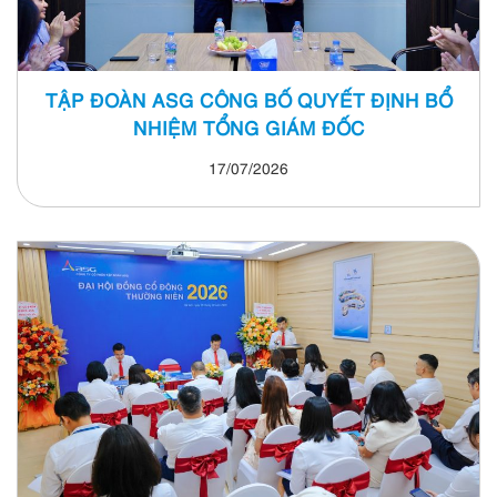
TẬP ĐOÀN ASG CÔNG BỐ QUYẾT ĐỊNH BỔ
NHIỆM TỔNG GIÁM ĐỐC
17/07/2026