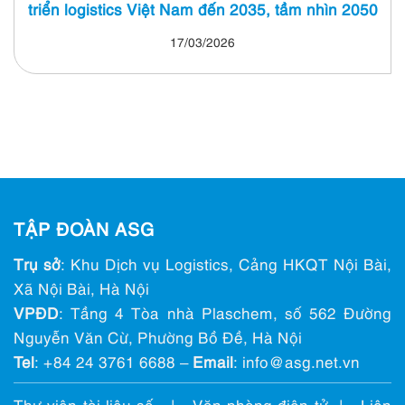
triển logistics Việt Nam đến 2035, tầm nhìn 2050
17/03/2026
TẬP ĐOÀN ASG
Trụ sở
: Khu Dịch vụ Logistics, Cảng HKQT Nội Bài,
Xã Nội Bài, Hà Nội
VPĐD
: Tầng 4 Tòa nhà Plaschem, số 562 Đường
Nguyễn Văn Cừ, Phường Bồ Đề, Hà Nội
Tel
:
+84 24 3761 6688
–
Email
: info@ asg.net.vn
Thư viện tài liệu số
|
Văn phòng điện tử
|
Liên