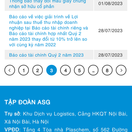
Thông báo thay đổi mẫu giấy chứng
01/08/2023
nhận sở hữu cổ phần
Báo cáo về việc giải trình về Lợi
nhuận sau thuế thu nhập doanh
nghiệp tại Báo cáo tài chính riêng và
28/07/2023
Báo cáo tài chính hợp nhất Quý 2
năm 2023 thay đổi từ 10% trở lên so
với cùng kỳ năm 2022
Báo cáo tài chính Quý 2 năm 2023
28/07/2023
1
2
3
4
5
…
8
TẬP ĐOÀN ASG
Trụ sở
: Khu Dịch vụ Logistics, Cảng HKQT Nội Bài,
Xã Nội Bài, Hà Nội
VPĐD
: Tầng 4 Tòa nhà Plaschem, số 562 Đường