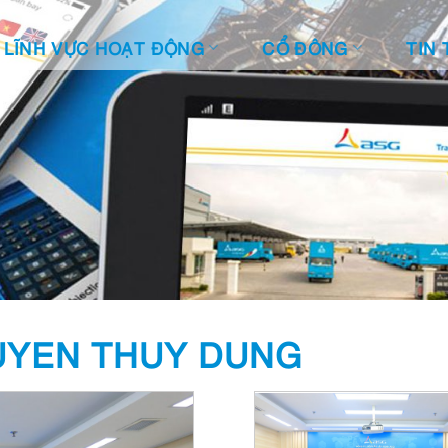
LĨNH VỰC HOẠT ĐỘNG
CỔ ĐÔNG
TIN 
YEN THUY DUNG