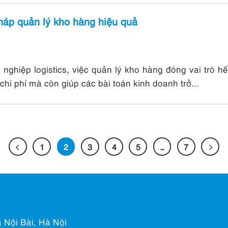
áp quản lý kho hàng hiệu quả
 nghiệp logistics, việc quản lý kho hàng đóng vai trò h
 chi phí mà còn giúp các bài toán kinh doanh trở...
1
2
3
4
5
…
7
 Nội Bài, Hà Nội